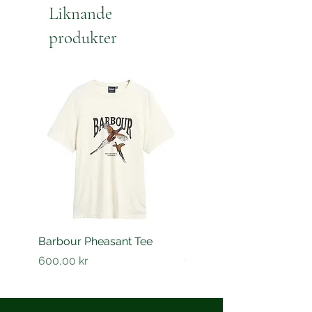
Liknande
produkter
Barbour Pheasant Tee
Barbour Barnard shirt
Pris
Pris
600,00 kr
1 200,00 kr