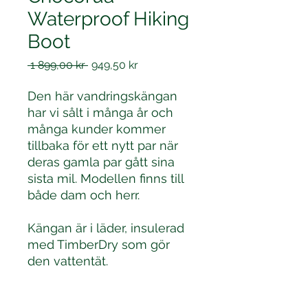
Waterproof Hiking
Boot
Ordinarie
Reapris
 1 899,00 kr 
949,50 kr
pris
Den här vandringskängan
har vi sålt i många år och
många kunder kommer
tillbaka för ett nytt par när
deras gamla par gått sina
sista mil. Modellen finns till
både dam och herr.
Kängan är i läder, insulerad
med TimberDry som gör
den vattentät.