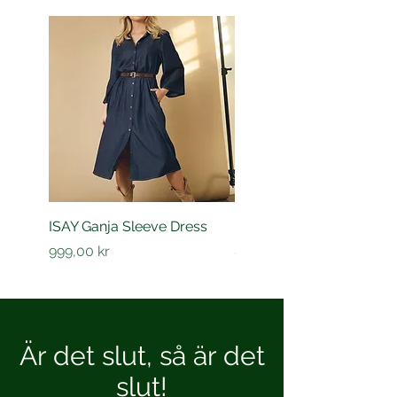
ISAY Ganja Sleeve Dress
ISAY Sigga Sleeve Shirt
Pris
Pris
999,00 kr
849,00 kr
Är det slut, så är det
slut!