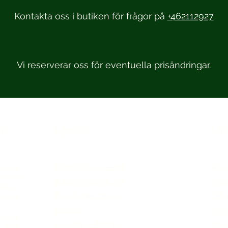
Kontakta oss i butiken för frågor på
+462112927
Vi reserverar oss för eventuella prisändringar.
en
Upptäck
Om 
n 1979.
Kläder till herr Lund
Om 
portsmen
Kläder till dam Lund
Kont
märken
Skor & accessoarer
Sök 
alitet,
Barbour
FAQ
tt bygga
Vaxning av Barbour
Inte
– både i