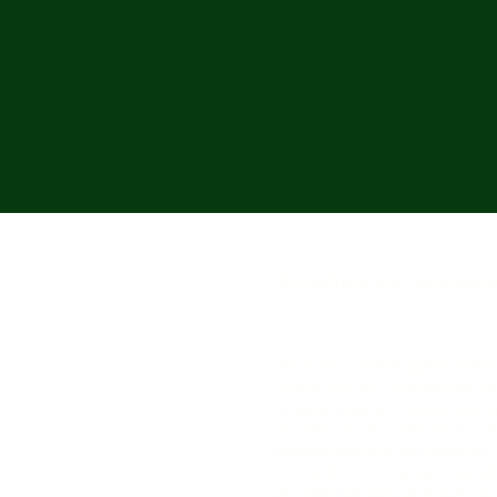
Scandinavian Sportsm
Kvalitet. Personlighet. Seda
Sedan 1979 har Scandinavian S
erbjudit noggrant utvalda varu
för dam och herr med fokus på kv
personlig service och tidlös stil.
I vår butik i Lund hjälper vi dig a
en garderob som håller över tid 