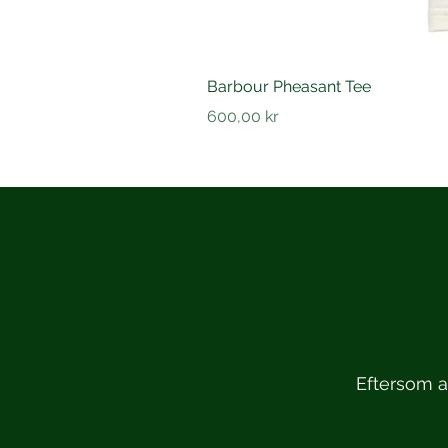
Barbour Pheasant Tee
Pris
600,00 kr
Eftersom at