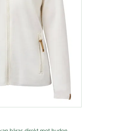
 kan bäras direkt mot huden