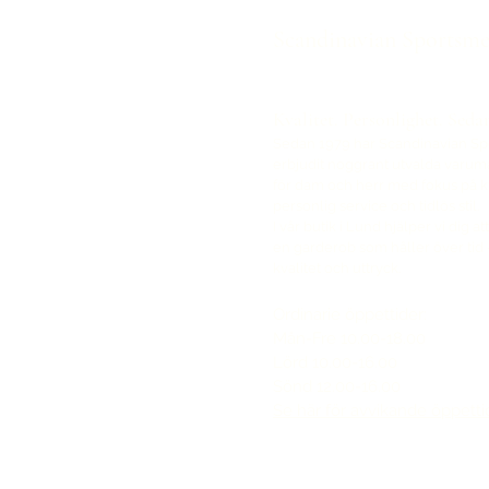
Scandinavian Sportsm
Kvalitet. Personlighet. Seda
Sedan 1979 har Scandinavian S
erbjudit noggrant utvalda varu
för dam och herr med fokus på kv
personlig service och tidlös stil.
I vår butik i Lund hjälper vi dig a
en garderob som håller över tid 
kvalitet och uttryck.
Ordinarie öppettider:
Mån-Fre 10.00-18.00
Lörd 10.00-16.00
Sönd 12.00-16.00​
Se här för avvikande öppetti