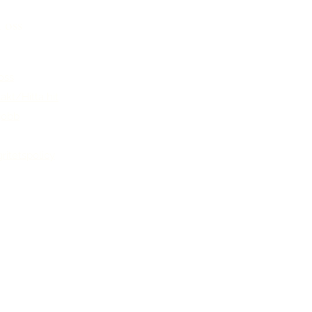
oss
oss
akt/Hitta hit
jobb
gritetspolicy