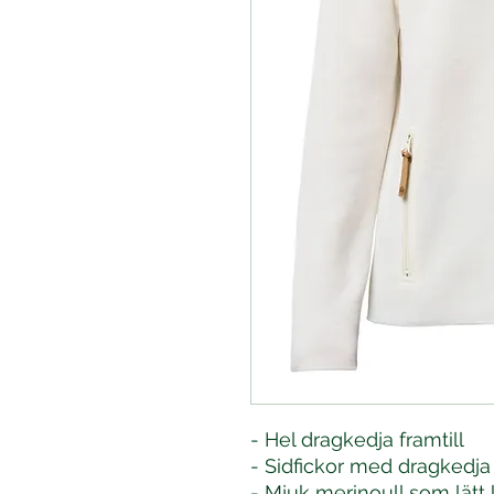
- Hel dragkedja framtill
- Sidfickor med dragkedja
- Mjuk merinoull som lätt