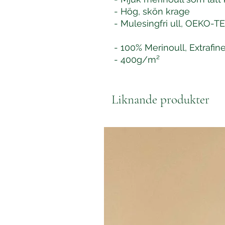
- Hög, skön krage
- Mulesingfri ull, OEKO-T
- 100% Merinoull, Extrafin
- 400g/m²
Liknande produkter