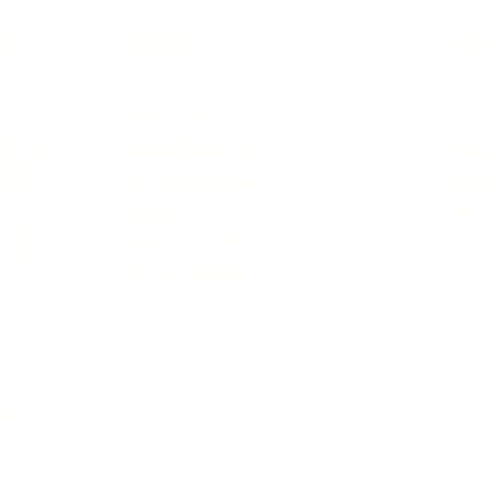
en
Upptäck
Om 
n 1979.
Kläder till herr Lund
Om 
portsmen
Kläder till dam Lund
Kont
märken
Skor & accessoarer
Sök 
alitet,
Barbour
FAQ
tt bygga
Vaxning av Barbour
Inte
– både i
Våra Varumärken
der.