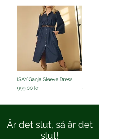
ISAY Ganja Sleeve Dress
ISAY Sigga Sleeve Shirt
Pris
Pris
999,00 kr
849,00 kr
Är det slut, så är det
slut!