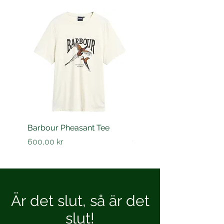
Barbour Pheasant Tee
Barbour Barnard shirt
Pris
Pris
600,00 kr
1 200,00 kr
Är det slut, så är det
slut!