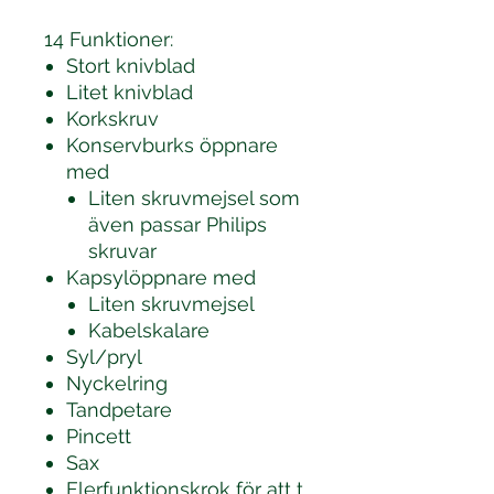
14 Funktioner:
Stort knivblad
Litet knivblad
Korkskruv
Konservburks öppnare
med
Liten skruvmejsel som
även passar Philips
skruvar
Kapsylöppnare med
Liten skruvmejsel
Kabelskalare
Syl/pryl
Nyckelring
Tandpetare
Pincett
Sax
Flerfunktionskrok för att t