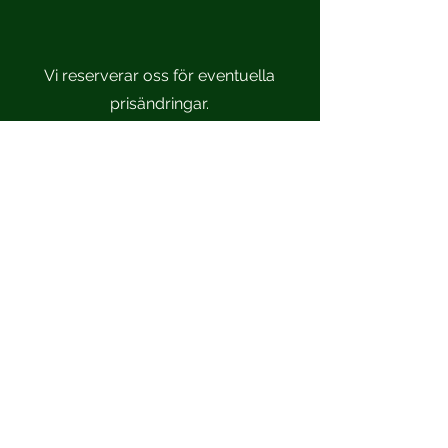
Vi reserverar oss för eventuella
prisändringar.
Scandinavian Sportsmen
Kvalitet. Personlighet. Sedan 1979.
Sedan 1979 har Scandinavian Sportsmen
erbjudit noggrant utvalda varumärken för dam
och herr med fokus på kvalitet, personlig
service och tidlös stil.
I vår butik i Lund hjälper vi dig att bygga en
garderob som håller över tid – både i kvalitet
och uttryck.
Ordinarie öppettider:
Mån-Fre
10.00-18.00