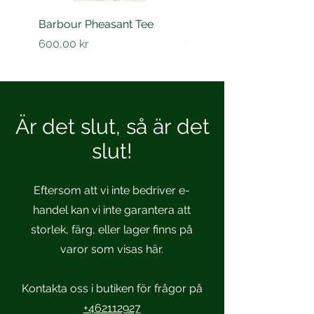
Barbour Pheasant Tee
Barbour Barnard shirt
Pris
Pris
600,00 kr
1 200,00 kr
Är det slut, så är det
slut!
Eftersom att vi inte bedriver e-
handel kan vi inte garantera att
storlek, färg, eller lager finns på
varor som visas här.
Kontakta oss i butiken för frågor på
+462112927