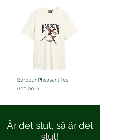
Barbour Pheasant Tee
Barbour Barnard shirt
Pris
Pris
600,00 kr
1 200,00 kr
Är det slut, så är det
slut!