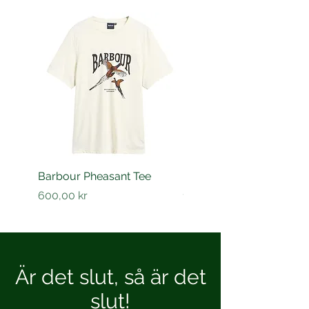
Barbour Pheasant Tee
Barbour Barnard shirt
Pris
Pris
600,00 kr
1 200,00 kr
Är det slut, så är det
slut!