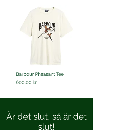
Barbour Pheasant Tee
Barbour Barnard shirt
Pris
Pris
600,00 kr
1 200,00 kr
Är det slut, så är det
slut!