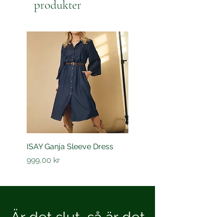
produkter
ISAY Ganja Sleeve Dress
ISAY Sigga Sleeve Shirt
Pris
Pris
999,00 kr
849,00 kr