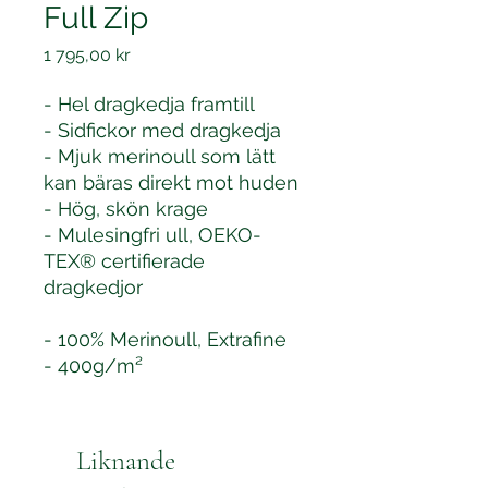
Full Zip
Pris
1 795,00 kr
- Hel dragkedja framtill
- Sidfickor med dragkedja
- Mjuk merinoull som lätt
kan bäras direkt mot huden
- Hög, skön krage
- Mulesingfri ull, OEKO-
TEX® certifierade
dragkedjor
- 100% Merinoull, Extrafine
- 400g/m²
Liknande