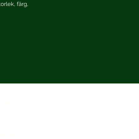
orlek, färg,
oss
oss
akt/Hitta hit