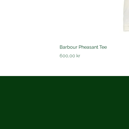
Barbour Pheasant Tee
Pris
600,00 kr