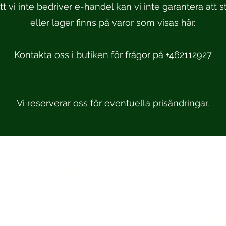
t vi inte bedriver e-handel kan vi inte garantera att st
eller lager finns på varor som visas här.
Kontakta oss i butiken för frågor på
+462112927
Vi reserverar oss för eventuella prisändringar.
en
Upptäck
Om 
n 1979.
Kläder till herr Lund
Om 
portsmen
Kläder till dam Lund
Kont
märken