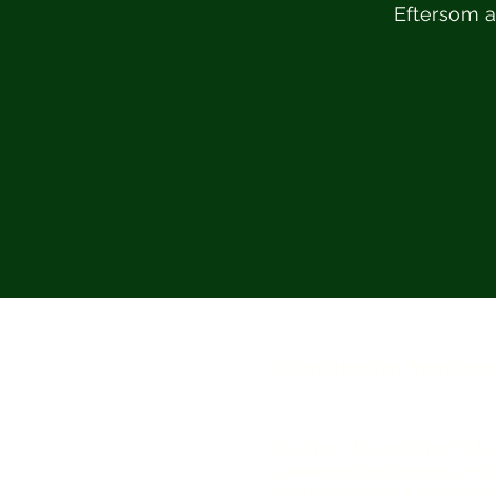
Eftersom at
Scandinavian Sportsm
Kvalitet. Personlighet. Seda
Sedan 1979 har Scandinavian S
erbjudit noggrant utvalda varu