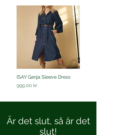
ISAY Ganja Sleeve Dress
ISAY Sigga Sleeve Shirt
Pris
Pris
999,00 kr
849,00 kr
Är det slut, så är det
slut!