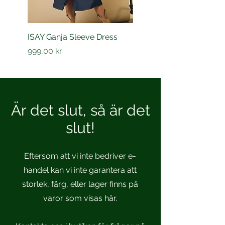
ISAY Ganja Sleeve Dress
ISAY Sigga Sleeve Shirt
Pris
Pris
999,00 kr
849,00 kr
Är det slut, så är det
slut!
Eftersom att vi inte bedriver e-
handel kan vi inte garantera att
storlek, färg, eller lager finns på
varor som visas här.