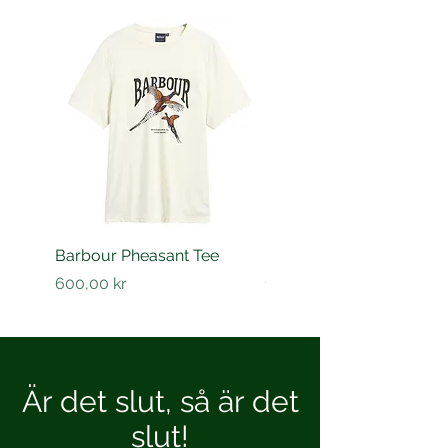
Barbour Pheasant Tee
Barbour Barnard shirt
Pris
Pris
600,00 kr
1 200,00 kr
Är det slut, så är det
slut!