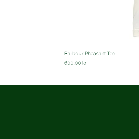
Barbour Pheasant Tee
Pris
600,00 kr