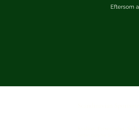
Eftersom at
Scandinavian Sportsm
Kvalitet. Personlighet. Seda
Sedan 1979 har Scandinavian S