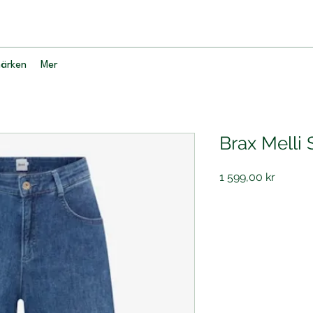
ärken
Mer
Brax Melli 
Pris
1 599,00 kr