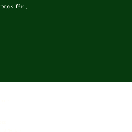
orlek, färg,
oss
oss
akt/Hitta hit