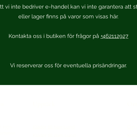
t vi inte bedriver e-handel kan vi inte garantera att st
eller lager finns på varor som visas här.
Kontakta oss i butiken för frågor på
+462112927
Vi reserverar oss för eventuella prisändringar.
en
Upptäck
Om 
n 1979.
Kläder till herr Lund
Om 
portsmen
Kläder till dam Lund
Kont