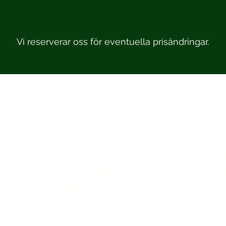
Vi reserverar oss för eventuella prisändringar.
en
Upptäck
Om 
n 1979.
Kläder till herr Lund
Om 
portsmen
Kläder till dam Lund
Kont
märken
Skor & accessoarer
Sök 
alitet,
Barbour
FAQ
tt bygga
Vaxning av Barbour
Inte
– både i
Våra Varumärken