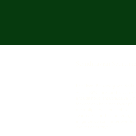
Scandinavian Sportsm
Kvalitet. Personlighet. Seda
Sedan 1979 har Scandinavian S
erbjudit noggrant utvalda varu
för dam och herr med fokus på kv
personlig service och tidlös stil.
I vår butik i Lund hjälper vi dig a
en garderob som håller över tid 
kvalitet och uttryck.