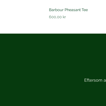
Barbour Pheasant Tee
Pris
600,00 kr
Eftersom at