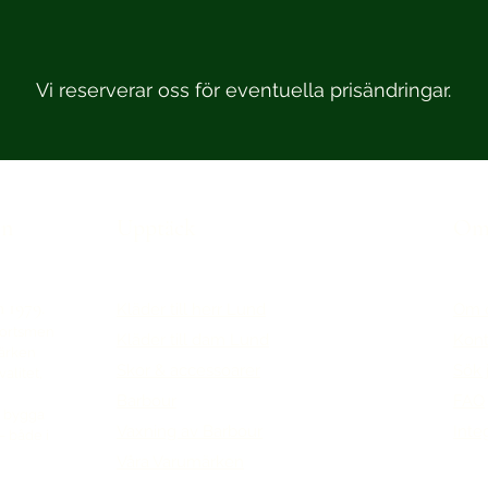
Vi reserverar oss för eventuella prisändringar.
en
Upptäck
Om 
n 1979.
Kläder till herr Lund
Om 
portsmen
Kläder till dam Lund
Kont
märken
Skor & accessoarer
Sök 
alitet,
Barbour
FAQ
tt bygga
Vaxning av Barbour
Inte
– både i
Våra Varumärken