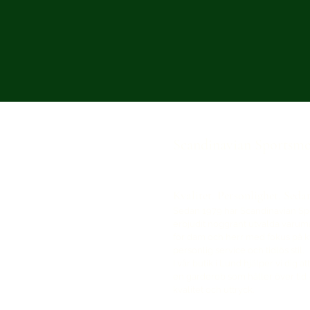
Scandinavian Sportsm
Kvalitet. Personlighet. Seda
Sedan 1979 har Scandinavian S
erbjudit noggrant utvalda varu
för dam och herr med fokus på kv
personlig service och tidlös stil.
I vår butik i Lund hjälper vi dig a
en garderob som håller över tid 
kvalitet och uttryck.