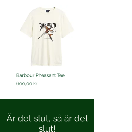
Barbour Pheasant Tee
Barbour Barnard shirt
Pris
Pris
600,00 kr
1 200,00 kr
Är det slut, så är det
slut!