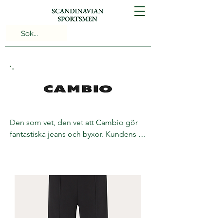
Den som vet, den vet att Cambio gör 
fantastiska jeans och byxor. Kundens 
favorit hos oss är modellen Parla, en 
vardagsbyxa som sitter som en smäck!